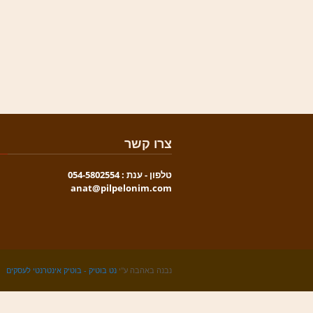
צרו קשר
טלפון - ענת : 054-5802554
anat@pilpelonim.com
נבנה באהבה ע"י
נט בוטיק - בוטיק אינטרנטי לעסקים