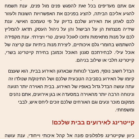
אם אתם מעדיפים בכל זאת להפגש פנים מול פנים, ענת תשמח
להגיע אליכם הביתה, להציג בפניכם את האפשרויות השונות ולעזור
לכם לארגן את האירוע שלכם בדיוק על פי טעמכם האישי. ענת
שידיה מנצחות הן על הבישול והן על ניהול העסק, תדאג להמליץ
לכם על מנות מתאימות ותזכו לאוכל טעים, טרי ויצירתי. ענת מקפידה
להשתמש בחומרי גלם איכותיים, ליצירת מנות ביתיות עם קריצה של
אוכל עילי. לבחירתכם סגנון האוכל וכמובן בחירת קייטרינג בשרי,
קייטרינג חלבי או שילוב בניהם.
הבדל חשוב נוסף, מעבר לנוחות שבארגון האירוע בבית, הוא שעצם
קיומו של האירוע בסביבה הטבעית שלכם ושל התינוק/ת שנולדו זה
עתה עושה הבדל גדול באופיו של האירוע. בבית האוירה יותר רגועה
ונינוחה הרבה יותר מהאוירה במסעדה או בגן אירועים, אתם נהנים
ממקום מוכר ונעים וגם האורחים שלכם זוכים ליחס איש, לבבי
ומשפחתי.
קייטרינג לאירועים בבית שלכם!
כיוון שקייטרינג פלפלונים פונה אל קהל איכותי וייחודי, ענת עושה