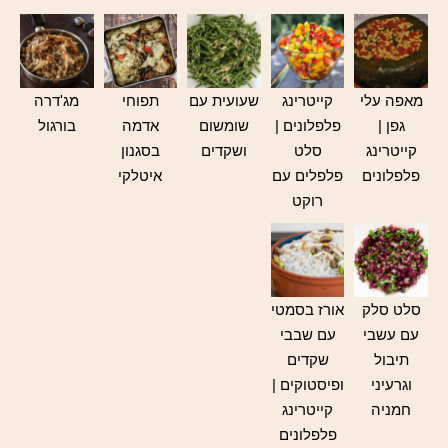
מאפה עלי
קייטרינג
שעועית עם
תפוחי
מג'דרה
גפן |
פלפלונים |
שומשום
אדמה
בורגול
קייטרינג
סלט
ושקדים
בסגנון
פלפלונים
פלפלים עם
איטלקי
רוקט
סלט סלק
אורז בסמטי
עם עשבי
עם שבבי
תיבול
שקדים
וגרעיני
ופיסטוקים |
חמניה
קייטרינג
פלפלונים