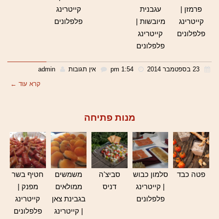
פרמזן |
עגבנית
קייטרינג
קייטרינג
מיובשות |
פלפלונים
פלפלונים
קייטרינג
פלפלונים
23 בספטמבר 2014
1:54 pm
אין תגובות
admin
קרא עוד ←
מנות פתיחה
פטה כבד
סלמון כבוש
סביצ'ה
משמשים
חטיף בשר
| קייטרינג
דניס
ממולאים
מפנק |
פלפלונים
בגבינת צאן
קייטרינג
| קייטרינג
פלפלונים